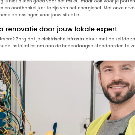
g is niet alleen goed voor het milieu, maar ook voor je port
 en onafhankelijker te zijn van het energienet. Met onze ervar
oene oplossingen voor jouw situatie.
ra renovatie door jouw lokale expert
 Ursem? Zorg dat je elektrische infrastructuur met de zelfde
ude installaties om aan de hedendaagse standaarden te vold