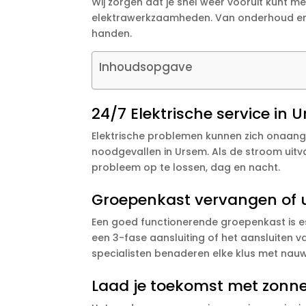
Wij zorgen dat je snel weer vooruit kunt m
elektrawerkzaamheden. Van onderhoud en bek
handen.
Inhoudsopgave
24/7 Elektrische service in 
Elektrische problemen kunnen zich onaang
noodgevallen in Ursem. Als de stroom uitva
probleem op te lossen, dag en nacht.
Groepenkast vervangen of u
Een goed functionerende groepenkast is esse
een 3-fase aansluiting of het aansluiten
specialisten benaderen elke klus met nau
Laad je toekomst met zonne