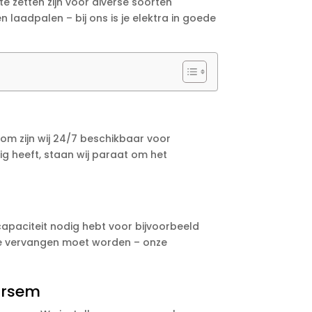
e zetten zijn voor diverse soorten
laadpalen – bij ons is je elektra in goede
m zijn wij 24/7 beschikbaar voor
ig heeft, staan wij paraat om het
 capaciteit nodig hebt voor bijvoorbeeld
die vervangen moet worden – onze
Ursem