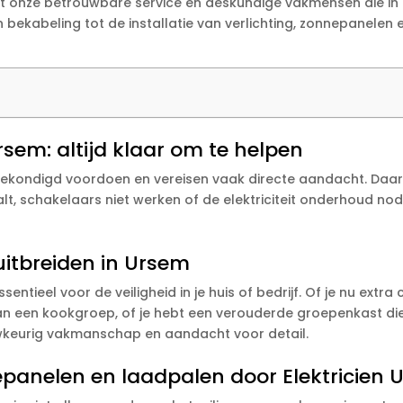
et onze betrouwbare service en deskundige vakmensen die in t
abeling tot de installatie van verlichting, zonnepanelen en 
Ursem: altijd klaar om te helpen
ekondigd voordoen en vereisen vaak directe aandacht. Daaro
lt, schakelaars niet werken of de elektriciteit onderhoud nod
itbreiden in Ursem
ntieel voor de veiligheid in je huis of bedrijf. Of je nu extra
 van een kookgroep, of je hebt een verouderde groepenkast 
wkeurig vakmanschap en aandacht voor detail.
panelen en laadpalen door Elektricien 