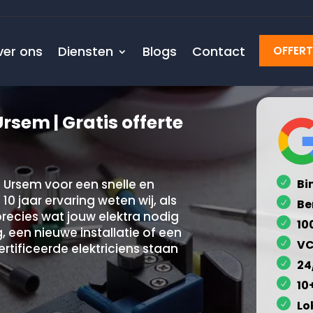
ver ons
Diensten
Blogs
Contact
OFFER
rsem | Gratis offerte
n Ursem voor een snelle en
Bi
0 jaar ervaring weten wij, als
Be
recies wat jouw elektra nodig
10
, een nieuwe installatie of een
VC
ertificeerde elektriciens staan
24
10
Lo