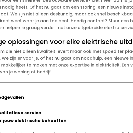
em voor een snelle en betrouwbare service? Met meer dan 10 j
a nodig heeft. Of het nu gaat om een storing, een nieuwe insta
raat. We zijn niet alleen deskundig, maar ook snel beschikbaa
 direct weet waar je aan toe bent. Handig contact? Stuur een b
 en helpen je graag verder met onze uitgebreide elektra servic
ge oplossingen voor elke elektrische uit
m die niet alleen kwaliteit levert maar ook met spoed ter plaat
. We zijn er voor je, of het nu gaat om noodhulp, een nieuwe in
 makkelijker te maken met onze expertise in elektriciteit. Een v
van je woning of bedrijf.
edgevallen
alitatieve service
 jouw elektrische behoeften