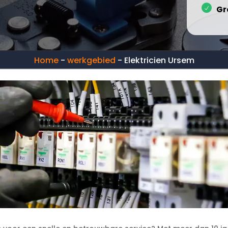
Gr
Home
-
werkgebied
-
Elektricien Ursem