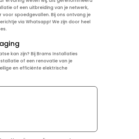
aar ervaring weten wij, als gerenommeerd
llatie of een uitbreiding van je netwerk,
r voor spoedgevallen. Bij ons ontvang je
erichtje via Whatsapp! We zijn door heel
es.
daging
se kan zijn? Bij Brams Installaties
stallatie of een renovatie van je
eilige en efficiënte elektrische