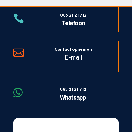
085 21 21 712

Telefoon
Contact opnemen

E-mail
085 21 21 712

Whatsapp