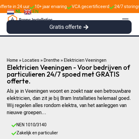
uur
10+ jaar ervaring
VCA gecertificeerd
24/7 storingsdienst



NL
EN
Gratis offerte
Home
»
Locaties
»
Drenthe
»
Elektricien Veeningen
Elektricien Veeningen - Voor bedrijven of
particulieren 24/7 spoed met GRATIS
offerte.
Als je in Veeningen woont en zoekt naar een betrouwbare
elektricien, dan zit je bij Bram Installaties helemaal goed.
Wij regelen alles rondom elektra, van het aanleggen van
nieuwe groepen…
NEN 1010/3140

Zakelijk en particulier
