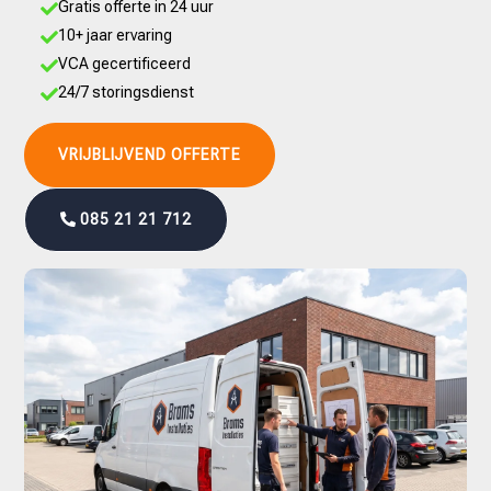
Gratis offerte in 24 uur

10+ jaar ervaring

VCA gecertificeerd

24/7 storingsdienst

VRIJBLIJVEND OFFERTE
085 21 21 712