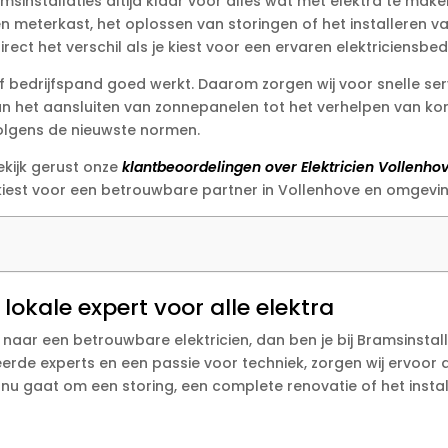
ramsinstallaties altijd klaar voor alles wat met elektra te ma
meterkast, het oplossen van storingen of het installeren van
t het verschil als je kiest voor een ervaren elektriciensbedrij
 of bedrijfspand goed werkt. Daarom zorgen wij voor snelle se
Van het aansluiten van zonnepanelen tot het verhelpen van kort
 volgens de nieuwste normen.
kijk gerust onze
klantbeoordelingen over Elektricien Vollenho
 kiest voor een betrouwbare partner in Vollenhove en omgevin
lokale expert voor alle elektra
 naar een betrouwbare elektricien, dan ben je bij Bramsinstal
erde experts en een passie voor techniek, zorgen wij ervoor dat
t nu gaat om een storing, een complete renovatie of het insta