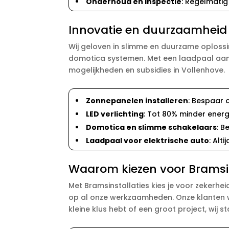
Onderhoud en inspectie
: Regelmatig
Innovatie en duurzaamheid 
Wij geloven in slimme en duurzame oplossi
domotica systemen. Met een laadpaal aan hu
mogelijkheden en subsidies in Vollenhove.
Zonnepanelen installeren
: Bespaar 
LED verlichting
: Tot 80% minder energ
Domotica en slimme schakelaars
: B
Laadpaal voor elektrische auto
: Alt
Waarom kiezen voor Bramsins
Met Bramsinstallaties kies je voor zekerhei
op al onze werkzaamheden. Onze klanten wa
kleine klus hebt of een groot project, wij 