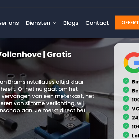
ver ons
Diensten
Blogs
Contact
OFFER
Vollenhove | Gratis
an Bramsinstallaties altijd klaar
Bi
 heeft. Of het nu gaat om het
Be
 vervangen van een meterkast, het
10
eren van slimme verlichting, wij
VC
nschap aan. Je merkt direct het
24
10
Lo