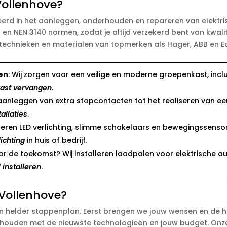
 Vollenhove?
seerd in het aanleggen, onderhouden en repareren van elektris
 en NEN 3140 normen, zodat je altijd verzekerd bent van kwalit
technieken en materialen van topmerken als Hager, ABB en E
en
: Wij zorgen voor een veilige en moderne groepenkast, inc
ast vervangen
.
 aanleggen van extra stopcontacten tot het realiseren van een
allaties
.
talleren LED verlichting, slimme schakelaars en bewegingssen
lichting
in huis of bedrijf.
oor de toekomst? Wij installeren laadpalen voor elektrische
 installeren
.
 Vollenhove?
en helder stappenplan. Eerst brengen we jouw wensen en de h
 houden met de nieuwste technologieën en jouw budget. Onz