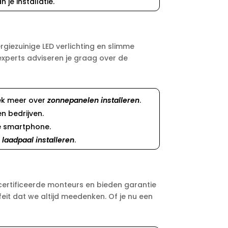
je installatie.
giezuinige LED verlichting en slimme
experts adviseren je graag over de
dek meer over
zonnepanelen installeren
.
n bedrijven.
je smartphone.
r
laadpaal installeren
.
gecertificeerde monteurs en bieden garantie
it dat we altijd meedenken. Of je nu een