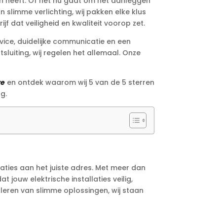
ken heeft. Of het nu gaat om het aanleggen
 slimme verlichting, wij pakken elke klus
f dat veiligheid en kwaliteit voorop zet.
rvice, duidelijke communicatie en een
sluiting, wij regelen het allemaal. Onze
ve
en ontdek waarom wij 5 van de 5 sterren
g.
laties aan het juiste adres. Met meer dan
 jouw elektrische installaties veilig,
lleren van slimme oplossingen, wij staan