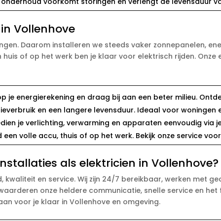
 onderhoud voorkomt storingen en verlengt de levensduur van 
in Vollenhove
ngen. Daarom installeren we steeds vaker zonnepanelen, ener
is of op het werk ben je klaar voor elektrisch rijden. Onze 
op je energierekening en draag bij aan een beter milieu. Ont
ieverbruik en een langere levensduur. Ideaal voor woningen e
edien je verlichting, verwarming en apparaten eenvoudig via 
ijd een volle accu, thuis of op het werk. Bekijk onze service voo
tallaties als elektricien in Vollenhove?
d, kwaliteit en service. Wij zijn 24/7 bereikbaar, werken met 
arderen onze heldere communicatie, snelle service en het fe
staan voor je klaar in Vollenhove en omgeving.