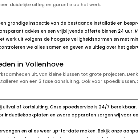
 een duidelijke uitleg en garantie op het werk.
een grondige inspectie van de bestaande installatie en besp
ransparant advies en een vrijblijvende offerte binnen 24 uur.
V
 het werk uit volgens de hoogste veiligheidsnormen en met min
 controleren we alles samen en geven we uitleg over het gebr
eden in Vollenhove
rkzaamheden uit, van kleine klussen tot grote projecten. De
alleren van een 3 fase aansluiting. Ook voor spoedklussen, z
j uitval of kortsluiting. Onze spoedservice is 24/7 bereikbaar.
or inductiekookplaten en zware apparaten zorgen wij voor ee
ervangen en alles weer up-to-date maken. Bekijk onze aanp