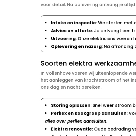
voor detail. Na oplevering ontvang je altijd
Intake en inspectie
: We starten met 
Advies en offerte
: Je ontvangt een t
Uitvoering
: Onze elektriciens voeren
Oplevering en nazorg
: Na afronding
Soorten elektra werkzaamh
In Vollenhove voeren wij uiteenlopende we
het aanleggen van krachtstroom of het inst
ons dag en nacht bereiken.
Storing oplossen
: Snel weer stroom bi
Perilex en kookgroep aansluiten
: Vo
alles over perilex aansluiten
.
Elektra renovatie
: Oude bedrading v