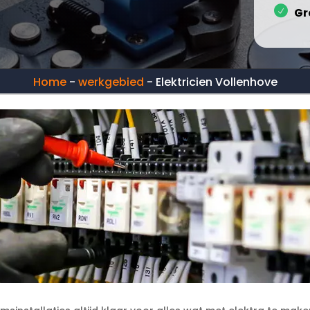
Gr
Home
-
werkgebied
-
Elektricien Vollenhove