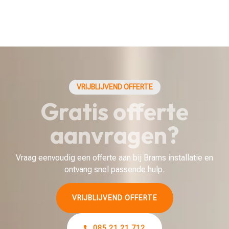
VRIJBLIJVEND OFFERTE
Gratis offerte
aanvragen?
Vraag eenvoudig een offerte aan bij Brams installatie en
ontvang snel passende hulp.
VRIJBLIJVEND OFFERTE
085 21 21 712