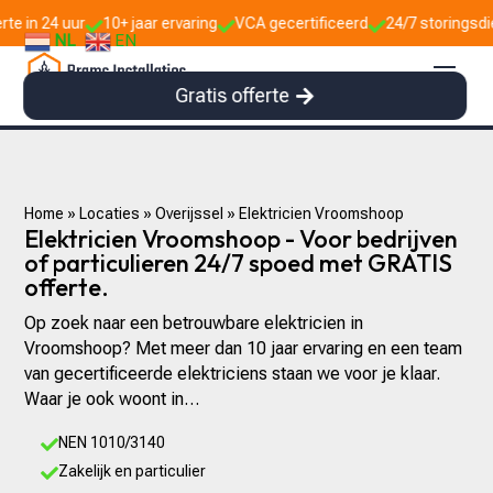
0+ jaar ervaring
VCA gecertificeerd
24/7 storingsdienst


NL
EN
Gratis offerte
Home
»
Locaties
»
Overijssel
»
Elektricien Vroomshoop
Elektricien Vroomshoop - Voor bedrijven
of particulieren 24/7 spoed met GRATIS
offerte.
Op zoek naar een betrouwbare elektricien in
Vroomshoop? Met meer dan 10 jaar ervaring en een team
van gecertificeerde elektriciens staan we voor je klaar.
Waar je ook woont in…
NEN 1010/3140

Zakelijk en particulier
