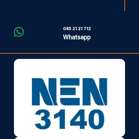
085 21 21 712

Whatsapp