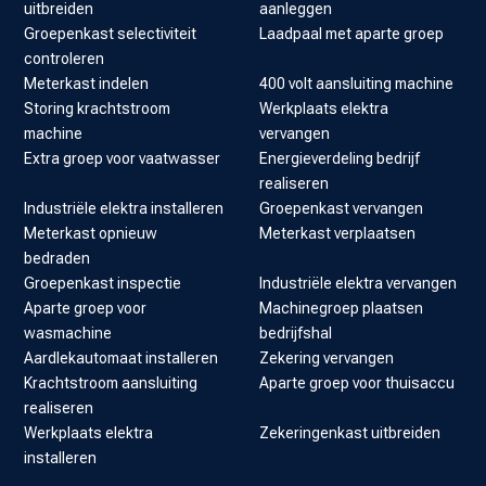
uitbreiden
aanleggen
Groepenkast selectiviteit
Laadpaal met aparte groep
controleren
Meterkast indelen
400 volt aansluiting machine
Storing krachtstroom
Werkplaats elektra
machine
vervangen
Extra groep voor vaatwasser
Energieverdeling bedrijf
realiseren
Industriële elektra installeren
Groepenkast vervangen
Meterkast opnieuw
Meterkast verplaatsen
bedraden
Groepenkast inspectie
Industriële elektra vervangen
Aparte groep voor
Machinegroep plaatsen
wasmachine
bedrijfshal
Aardlekautomaat installeren
Zekering vervangen
Krachtstroom aansluiting
Aparte groep voor thuisaccu
realiseren
Werkplaats elektra
Zekeringenkast uitbreiden
installeren