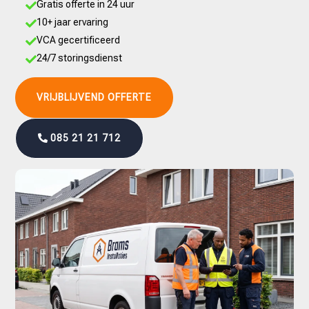
Gratis offerte in 24 uur

10+ jaar ervaring

VCA gecertificeerd

24/7 storingsdienst

VRIJBLIJVEND OFFERTE
085 21 21 712