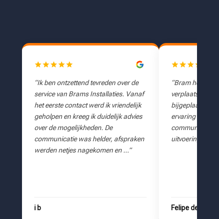
e
“Bram heeft 11 stopcontacten
“Zondagavond o
naf
verplaatst en er nog eens 2 voor ons
bij ons de stopp
jk
bijgeplaatst. Het was een geweldige
hebben we meerd
es
ervaring van begin tot eind, snelle
benaderd, maar 
communicatie, offerte, coördinatie en
helpen of zaten
ken
uitvoering van de klus. …”
reageerde direc
aan. Ondanks de
…”
Felipe de Jong
Mahir Cingi