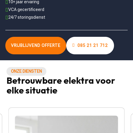
10+ jaar ervaring

VCA gecertificeerd

24/7 storingsdienst

VRIJBLIJVEND OFFERTE
085 21 21 712
ONZE DIENSTEN
Betrouwbare elektra voor
elke situatie