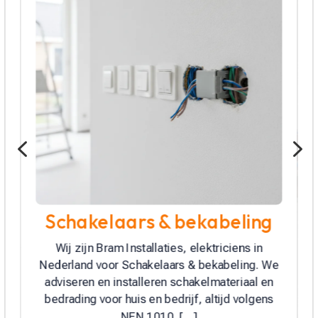
4
5
Elektra renovatie
Wij zijn Bram Installaties en pakken jouw
Elektra renovatie aan met vakkennis. We
vernieuwen meterkast en groepenkast,
plaatsen aardlek, driefase en kookgroep,
zetten overspanningsbeveiliging en volgen […]