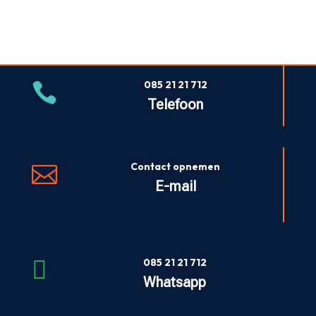
085 21 21 712

Telefoon
Contact opnemen

E-mail

085 21 21 712
Whatsapp