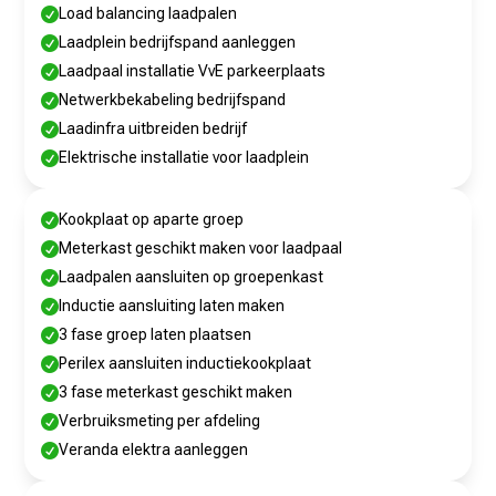
Load balancing laadpalen

Laadplein bedrijfspand aanleggen

Laadpaal installatie VvE parkeerplaats

Netwerkbekabeling bedrijfspand

Laadinfra uitbreiden bedrijf

Elektrische installatie voor laadplein

Kookplaat op aparte groep

Meterkast geschikt maken voor laadpaal

Laadpalen aansluiten op groepenkast

Inductie aansluiting laten maken

3 fase groep laten plaatsen

Perilex aansluiten inductiekookplaat

3 fase meterkast geschikt maken

Verbruiksmeting per afdeling

Veranda elektra aanleggen
