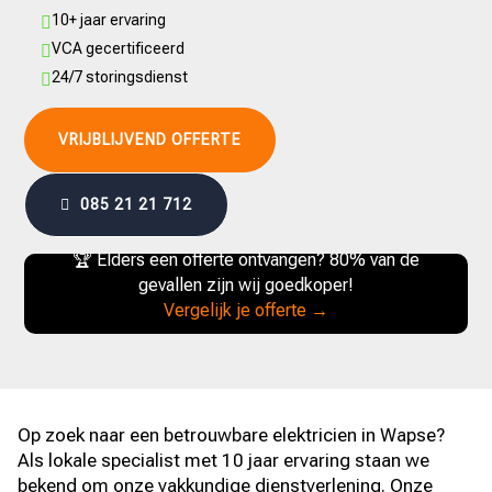
10+ jaar ervaring

VCA gecertificeerd

24/7 storingsdienst

VRIJBLIJVEND OFFERTE
085 21 21 712
🏆 Elders een offerte ontvangen? 80% van de
gevallen zijn wij goedkoper!
Vergelijk je offerte →
Op zoek naar een betrouwbare elektricien in Wapse?
Als lokale specialist met 10 jaar ervaring staan we
bekend om onze vakkundige dienstverlening. Onze