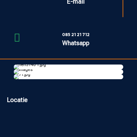
E-mail

085 21 21 712
Whatsapp
Locatie