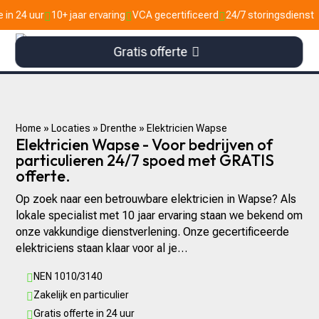
r
10+ jaar ervaring
VCA gecertificeerd
24/7 storingsdienst



Gratis offerte
Home
»
Locaties
»
Drenthe
»
Elektricien Wapse
Elektricien Wapse - Voor bedrijven of
particulieren 24/7 spoed met GRATIS
offerte.
Op zoek naar een betrouwbare elektricien in Wapse? Als
lokale specialist met 10 jaar ervaring staan we bekend om
onze vakkundige dienstverlening. Onze gecertificeerde
elektriciens staan klaar voor al je…
NEN 1010/3140

Zakelijk en particulier

Gratis offerte in 24 uur
