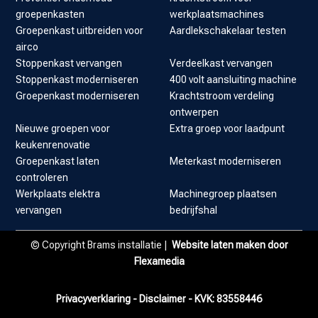
groepenkasten
werkplaatsmachines
Groepenkast uitbreiden voor
Aardlekschakelaar testen
airco
Stoppenkast vervangen
Verdeelkast vervangen
Stoppenkast moderniseren
400 volt aansluiting machine
Groepenkast moderniseren
Krachtstroom verdeling
ontwerpen
Nieuwe groepen voor
Extra groep voor laadpunt
keukenrenovatie
Groepenkast laten
Meterkast moderniseren
controleren
Werkplaats elektra
Machinegroep plaatsen
vervangen
bedrijfshal
© Copyright Brams installatie |
Website laten maken door
Flexamedia
Privacyverklaring
-
Disclaimer
- KVK:
83558446