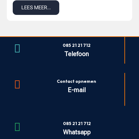
LEES MEER...

085 21 21 712
Telefoon

Contact opnemen
E-mail
085 21 21 712

Whatsapp