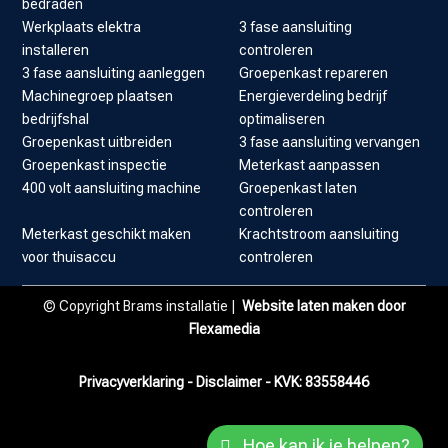
bedraden
Werkplaats elektra
3 fase aansluiting
installeren
controleren
3 fase aansluiting aanleggen
Groepenkast repareren
Machinegroep plaatsen
Energieverdeling bedrijf
bedrijfshal
optimaliseren
Groepenkast uitbreiden
3 fase aansluiting vervangen
Groepenkast inspectie
Meterkast aanpassen
400 volt aansluiting machine
Groepenkast laten
controleren
Meterkast geschikt maken
Krachtstroom aansluiting
voor thuisaccu
controleren
© Copyright Brams installatie |
Website laten maken door
Flexamedia
Privacyverklaring
-
Disclaimer
- KVK:
83558446
Hoe kan ik je helpen?