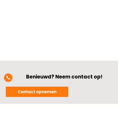
ondernemers zich stellen.​ Veiligheid,
betrouwbaarheid en energie-efficiëntie
spelen hierbij een grote rol.​ Het gaat om
het controleren van de aanwezige...
Benieuwd? Neem contact op!

Contact opnemen