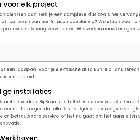
 voor elk project
aan diensten aan. Heb je een complexe klus zoals het vervang
het realiseren van een 3 fasen aansluiting? We staan voor je
e professionals mag verwachten. We werken nauwkeurig en zi
of een laadpaal voor je elektrische auto kun je bij ons terecht
t is voorbereid.
ige installaties
ektriciteitswerken. Bij Brams Installaties nemen we dit uitermate
 ervoor te zorgen dat elke klus volgens de strengste veili
 en betrouwbare service, of het nu gaat om het aansluiten va
renovatie.
n Werkhoven