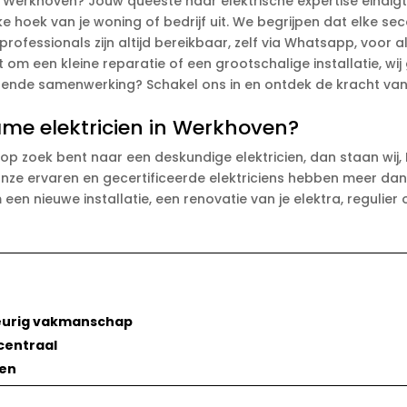
n Werkhoven? Jouw queeste naar elektrische expertise eindig
elke hoek van je woning of bedrijf uit. We begrijpen dat elke
 professionals zijn altijd bereikbaar, zelf via Whatsapp, voor 
at om een kleine reparatie of een grootschalige installatie,
tralende samenwerking? Schakel ons in en ontdek de kracht v
me elektricien in Werkhoven?
p zoek bent naar een deskundige elektricien, dan staan wij, B
ze ervaren en gecertificeerde elektriciens hebben meer dan 1
een nieuwe installatie, een renovatie van je elektra, regulier 
keurig vakmanschap
 centraal
den