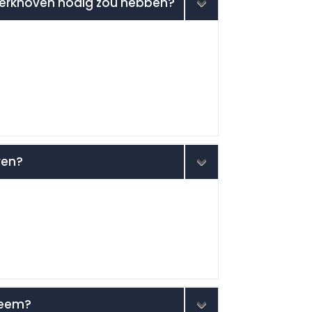
 Werkhoven nodig zou hebben?
ren?
steem?