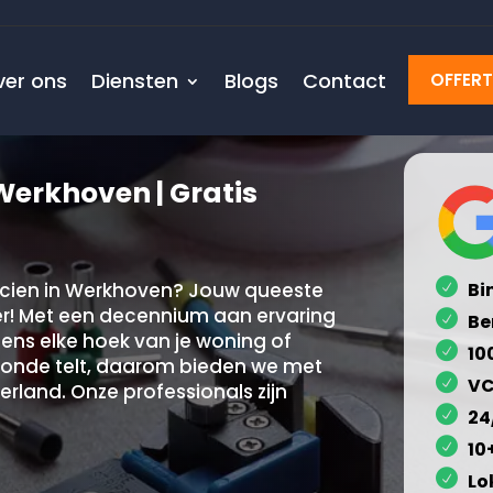
ver ons
Diensten
Blogs
Contact
OFFER
Werkhoven | Gratis
icien in Werkhoven? Jouw queeste
Bi
hier! Met een decennium aan ervaring
Be
ciens elke hoek van je woning of
10
seconde telt, daarom bieden we met
VC
erland. Onze professionals zijn
24
10
Lo