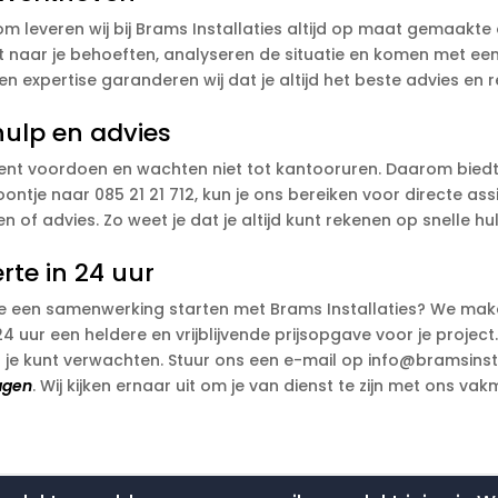
rom leveren wij bij Brams Installaties altijd op maat gemaakte
t naar je behoeften, analyseren de situatie en komen met een
n expertise garanderen wij dat je altijd het beste advies en re
hulp en advies
nt voordoen en wachten niet tot kantooruren. Daarom biedt 
ntje naar 085 21 21 712, kun je ons bereiken voor directe assi
 of advies. Zo weet je dat je altijd kunt rekenen op snelle h
rte in 24 uur
l je een samenwerking starten met Brams Installaties? We ma
4 uur een heldere en vrijblijvende prijsopgave voor je project
 je kunt verwachten. Stuur ons een e-mail op info@bramsinst
ragen
. Wij kijken ernaar uit om je van dienst te zijn met ons