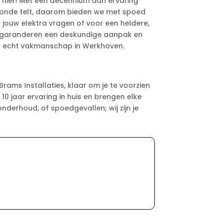
t hier! Met een decennium aan ervaring
 seconde telt, daarom bieden we met spoed
al jouw elektra vragen of voor een heldere,
 wij garanderen een deskundige aanpak en
an echt vakmanschap in Werkhoven.
rams Installaties, klaar om je te voorzien
0 jaar ervaring in huis en brengen elke
onderhoud, of spoedgevallen; wij zijn je