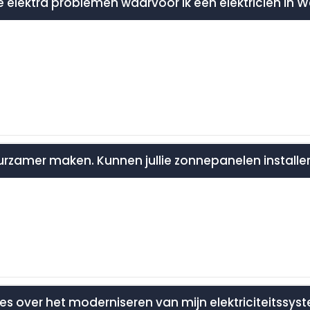
e elektra problemen waarvoor ik een elektricien in
duurzamer maken. Kunnen jullie zonnepanelen installe
advies over het moderniseren van mijn elektriciteitssy