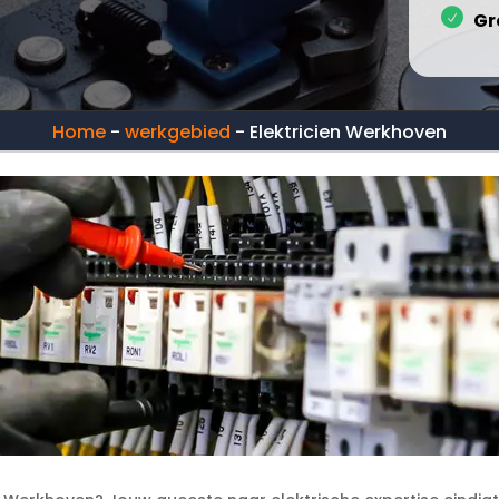
Gr
Home
-
werkgebied
-
Elektricien Werkhoven