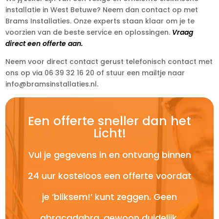
installatie in West Betuwe? Neem dan contact op met
Brams Installaties. Onze experts staan klaar om je te
voorzien van de beste service en oplossingen.
Vraag
direct een offerte aan.
Neem voor direct contact gerust telefonisch contact met
ons op via 06 39 32 16 20 of stuur een mailtje naar
info@bramsinstallaties.nl.
Een offerte sneller dan het
Licht!
Vul je gegevens in en ontvang binnen
24 uur kosteloos een offerte voordat
je ‘bliksem!’ kunt zeggen. Geen
abracadabra, gewoon duidelijk.