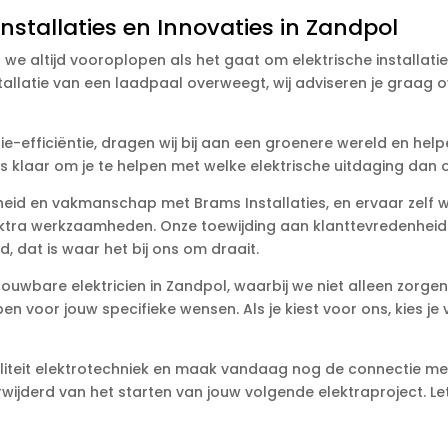
Installaties en Innovaties in Zandpol
at we altijd vooroplopen als het gaat om elektrische installat
tallatie van een laadpaal overweegt, wij adviseren je graag 
-efficiëntie, dragen wij bij aan een groenere wereld en help
is klaar om je te helpen met welke elektrische uitdaging dan 
ligheid en vakmanschap met Brams Installaties, en ervaar zelf
ektra werkzaamheden. Onze toewijding aan klanttevredenhei
, dat is waar het bij ons om draait.
rouwbare elektricien in Zandpol, waarbij we niet alleen zorgen
n voor jouw specifieke wensen. Als je kiest voor ons, kies je
liteit elektrotechniek en maak vandaag nog de connectie met 
rwijderd van het starten van jouw volgende elektraproject. 