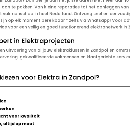
n Zandpol? Dan ben je aan het juiste adres! Met meer dan 10 ja
us aan te pakken. Van kleine reparaties tot het aanleggen van 
rt vakmanschap in heel Nederland. Ontvang snel en eenvoudig e
jn op elk moment bereikbaar ” zelfs via Whatsapp! Voor advie
ice voor een veilig en goed functionerend elektranetwerk in 
pert in Elektraprojecten
n uitvoering van al jouw elektraklussen in Zandpol en omstreke
rvaring, gekwalificeerde vakmensen en klantgerichte service 
iezen voor Elektra in Zandpol?
ice
awerken
ht voor kwaliteit
, altijd op maat