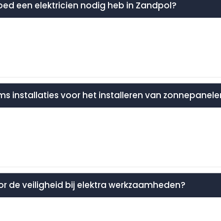
oed een elektricien nodig heb in Zandpol?
ms installaties voor het installeren van zonnepanel
oor de veiligheid bij elektra werkzaamheden?