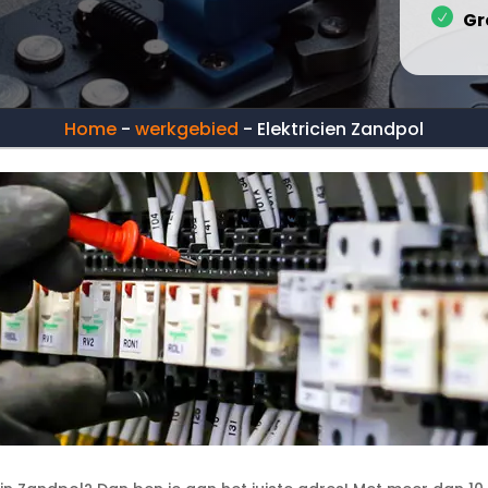
Gr
Home
-
werkgebied
-
Elektricien Zandpol