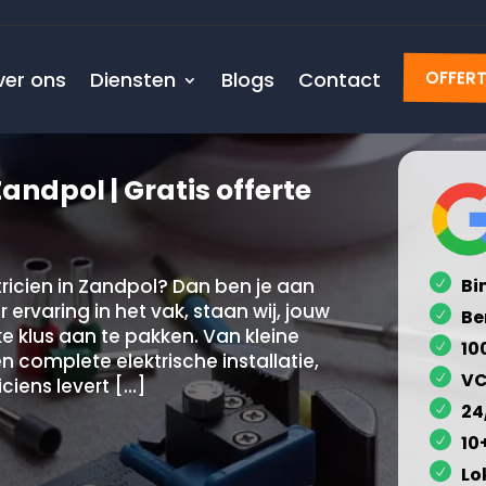
ver ons
Diensten
Blogs
Contact
OFFER
andpol | Gratis offerte
ricien in Zandpol? Dan ben je aan
Bi
 ervaring in het vak, staan wij, jouw
Be
lke klus aan te pakken. Van kleine
10
 complete elektrische installatie,
VC
ciens levert […]
24
10
Lo