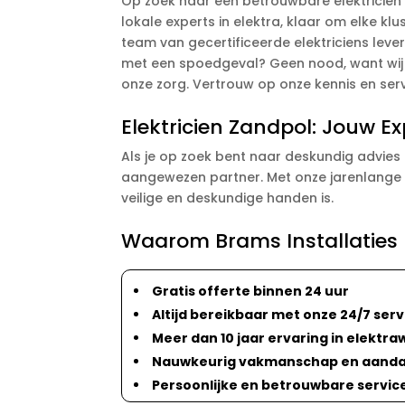
Op zoek naar een betrouwbare elektricien i
lokale experts in elektra, klaar om elke kl
team van gecertificeerde elektriciens leve
met een spoedgeval? Geen nood, want wij zi
onze zorg. Vertrouw op onze kennis en serv
Elektricien Zandpol: Jouw Ex
Als je op zoek bent naar deskundig advies e
aangewezen partner. Met onze jarenlange e
veilige en deskundige handen is.
Waarom Brams Installaties k
Gratis offerte binnen 24 uur
Altijd bereikbaar met onze 24/7 serv
Meer dan 10 jaar ervaring in elektr
Nauwkeurig vakmanschap en aandac
Persoonlijke en betrouwbare service