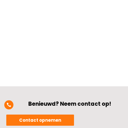
langer meegaat? Deze vraag raakt aan
belangrijke punten zoals regelmatige
inspectie, schoonmaken van stekkers en
kabels, en het voorkomen van
beschadigingen door weer en
onvoorziene omstandigheden.​ Ook het
controleren van de...
Benieuwd? Neem contact op!

Contact opnemen