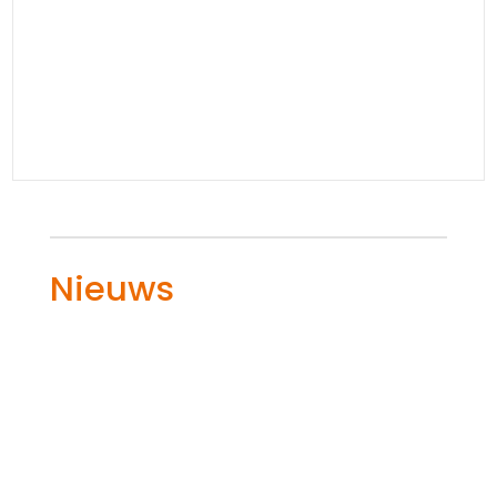
Nieuws
Wil je weten hoe je het benodigde