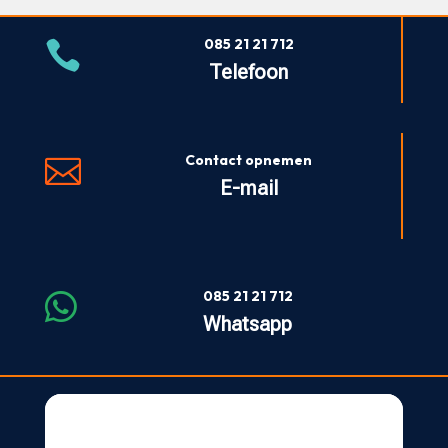
085 21 21 712

Telefoon
Contact opnemen

E-mail
085 21 21 712

Whatsapp