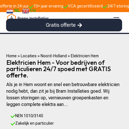
r
10+ jaar ervaring
VCA gecertificeerd
24/7 storingsdienst



NL
EN
Gratis offerte
Home
»
Locaties
»
Noord-Holland
»
Elektricien Hem
Elektricien Hem - Voor bedrijven of
particulieren 24/7 spoed met GRATIS
offerte.
Als je in Hem woont en snel een betrouwbare elektricien
nodig hebt, dan zit je bij Bram Installaties goed. Wij
lossen storingen op, vernieuwen groepenkasten en
leggen complete elektra aan…
NEN 1010/3140

Zakelijk en particulier
