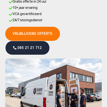
Gratis offerte in 24 uur

10+ jaar ervaring

VCA gecertificeerd

24/7 storingsdienst

VRIJBLIJVEND OFFERTE
085 21 21 712