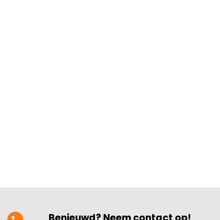
Problemen met de aardpen of de
aarding in je elektrische installatie
kunnen flinke risico’s opleveren.​ Denk
aan storingen, uitschakelingen van
groepen of zelfs brandgevaar.​ Vaak zit
het probleem in een beschadigde
aardpen, slechte verbindingen of een te
hoge...
Benieuwd? Neem contact op!
