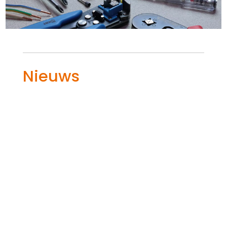
Nieuws
Onderhoud aan een 3-fase aansluiting
zonder het hele pand stil te leggen is een
slimme aanpak die voorkomt dat alles
op zwart gaat.​ Je denkt daarbij aan het
slim indelen van groepen en het inzetten