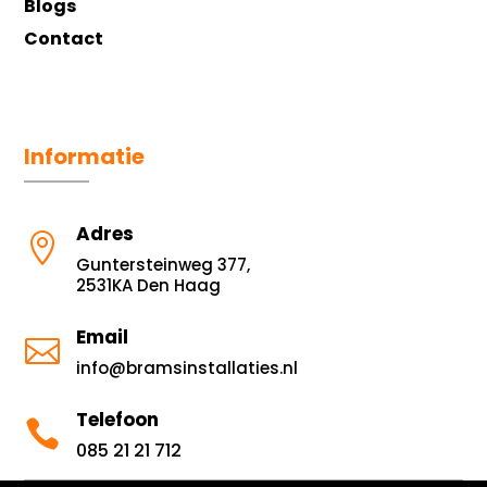
Blogs
Contact
Informatie
Adres

Guntersteinweg 377,
2531KA Den Haag
Email

info@bramsinstallaties.nl
Telefoon

085 21 21 712