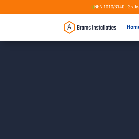
NEN 1010/3140
Gratis


Hom