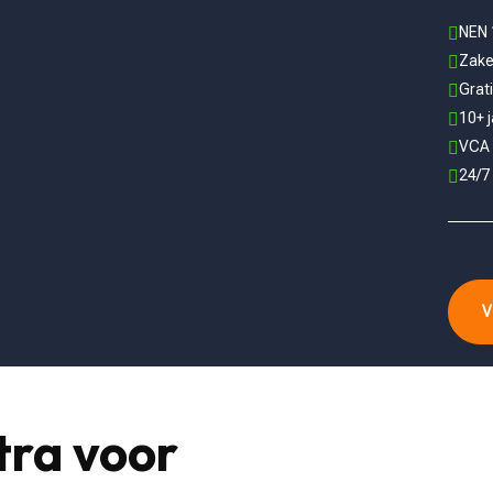
NEN 

Zakel

Grati

10+ j

VCA 

24/7

V
tra voor