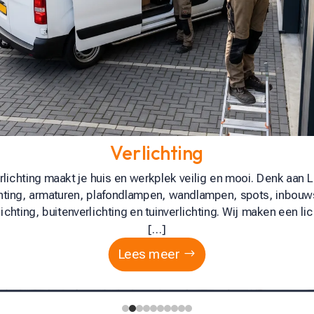
Schakelaars & bekabeling
zijn Bram Installaties, elektriciens in Nederland voor Schakela
beling. We adviseren en installeren schakelmateriaal en bedr
voor huis en bedrijf, altijd volgens NEN 1010. […]
Lees meer