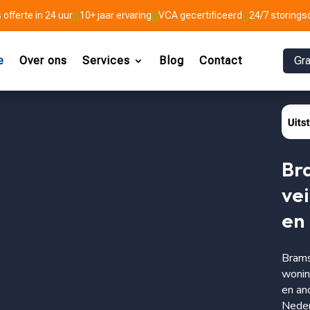
 offerte in 24 uur
10+ jaar ervaring
VCA gecertificeerd
24/7 storings



e
Over ons
Services
Blog
Contact
Gra
Bra
vei
en 
Brams
wonin
en an
Neder