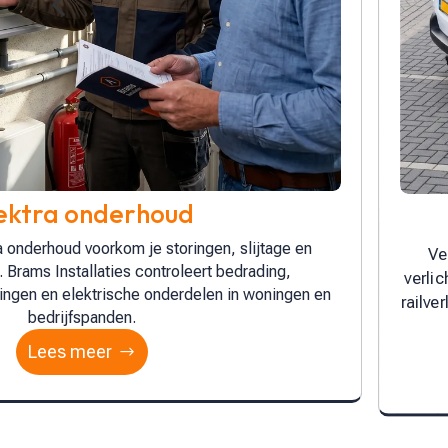
4
Verlichting
huis en werkplek veilig en mooi. Denk aan LED
Wij 
 plafondlampen, wandlampen, spots, inbouwspots,
beka
lichting en tuinverlichting. Wij maken een lichtplan.
[…]
Lees meer