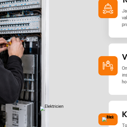
Ja
va
pr
V
On
in
ho
K
To