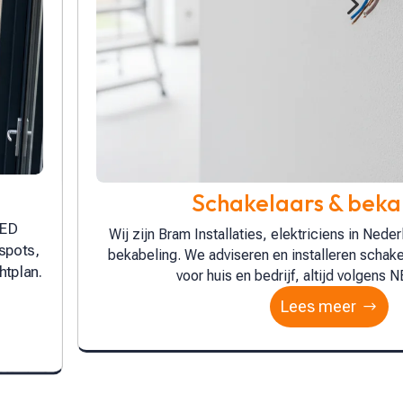
5
Elektra renovat
Wij zijn Bram Installaties en pakken jouw Ele
ars &
vakkennis. We vernieuwen meterkast en groepen
ading
driefase en kookgroep, zetten overspanningsbe
Lees meer