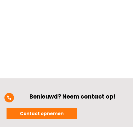
stabiele stroomvoorziening.​ Denk aan
professionele fornuizen, ovens en
vaatwassers die veel vermogen nodig
hebben.​ Zonder een goede perilex
aansluiting...
Benieuwd? Neem contact op!

Contact opnemen