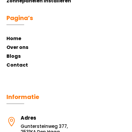
Zonnepanelen installeren
Pagina’s
Home
Over ons
Blogs
Contact
Informatie
Adres

Guntersteinweg 377,
2531KA Den Haag