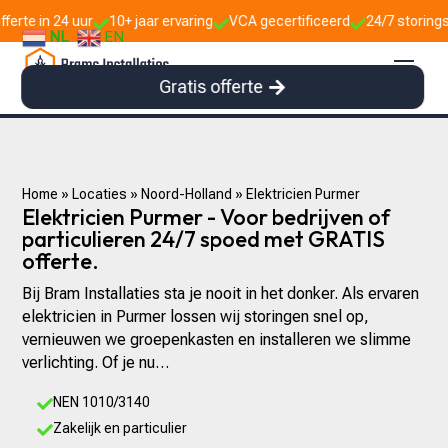
10+ jaar ervaring
VCA gecertificeerd
24/7 storingsdienst



NL
EN
Gratis offerte
Home
»
Locaties
»
Noord-Holland
»
Elektricien Purmer
Elektricien Purmer - Voor bedrijven of
particulieren 24/7 spoed met GRATIS
offerte.
Bij Bram Installaties sta je nooit in het donker. Als ervaren
elektricien in Purmer lossen wij storingen snel op,
vernieuwen we groepenkasten en installeren we slimme
verlichting. Of je nu…
NEN 1010/3140

Zakelijk en particulier
