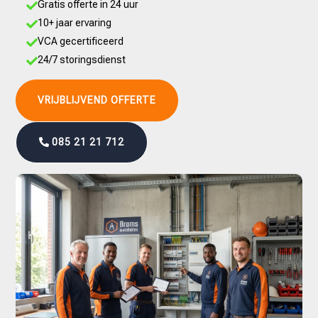
Gratis offerte in 24 uur

10+ jaar ervaring

VCA gecertificeerd

24/7 storingsdienst

VRIJBLIJVEND OFFERTE
085 21 21 712