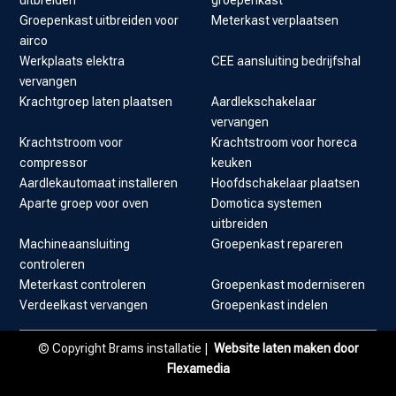
uitbreiden
groepenkast
Groepenkast uitbreiden voor
Meterkast verplaatsen
airco
Werkplaats elektra
CEE aansluiting bedrijfshal
vervangen
Krachtgroep laten plaatsen
Aardlekschakelaar
vervangen
Krachtstroom voor
Krachtstroom voor horeca
compressor
keuken
Aardlekautomaat installeren
Hoofdschakelaar plaatsen
Aparte groep voor oven
Domotica systemen
uitbreiden
Machineaansluiting
Groepenkast repareren
controleren
Meterkast controleren
Groepenkast moderniseren
Verdeelkast vervangen
Groepenkast indelen
© Copyright Brams installatie |
Website laten maken door
Flexamedia